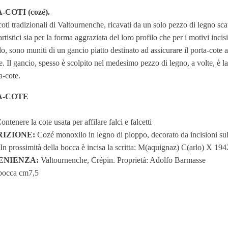
COTI (cozé).
coti tradizionali di Valtournenche, ricavati da un solo pezzo di legno sc
artistici sia per la forma aggraziata del loro profilo che per i motivi incis
o, sono muniti di un gancio piatto destinato ad assicurare il porta-cote all
e. Il gancio, spesso è scolpito nel medesimo pezzo di legno, a volte, è l
a-cote.
A-COTE
ntenere la cote usata per affilare falci e falcetti
IZIONE:
Cozé monoxilo in legno di pioppo, decorato da incisioni sull’
In prossimità della bocca è incisa la scritta: M(aquignaz) C(arlo) X 194
ENIENZA:
Valtournenche, Crépin. Proprietà: Adolfo Barmasse
 bocca cm7,5