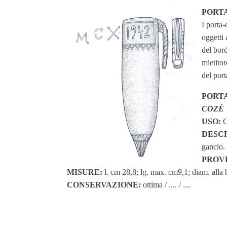
PORTA-
I porta-
oggetti 
del bord
mietitor
del port
PORT
COZÉ
USO:
Co
DESCR
gancio. 
PROV
MISURE:
l. cm 28,8; lg. max. cm9,1; diam. alla
CONSERVAZIONE:
ottima / .... / ....