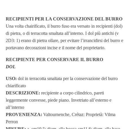
RECIPIENTI PER LA CONSERVAZIONE DEL BURRO
Una volta chairificato, il burro fuso era versato in recipienti (dol)
di pietra, o di terracotta smaltata all’interno. I dol più antichi (v
2D3: 1) erano di pietra ollare, per evitare l’irrancidirsi del burro e
portavano decorazioni incise e il nome del proprietario.
RECIPIENTE PER CONSERVARE IL BURRO
DOL
USO:
dol in terracotta smaltata per la conservazione del burro
chiarificato
DESCRIZIONE:
recipiente a corpo cilindrico, pareti
leggermente convesse, piede piano. Invetriato all’esterno e
all’interno
PROVENIENZA:
Valtournenche, Crétaz: Proprietà: Vilma
Perron
MISURE:
a. cm19,5; diam. alla bocca cm11,6; diam. alla base